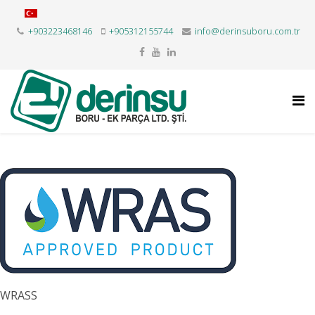
+903223468146
+905312155744
info@derinsuboru.com.tr
WRASS